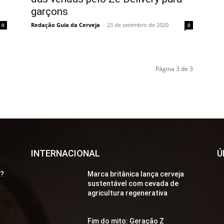
garçons
Redação Guia da Cerveja
-
23 de setembro de 2020
0
0
Página 3 de 3
INTERNACIONAL
Ú
a?
Marca britânica lança cerveja
sustentável com cevada de
agricultura regenerativa
Fim do mito: Geração Z