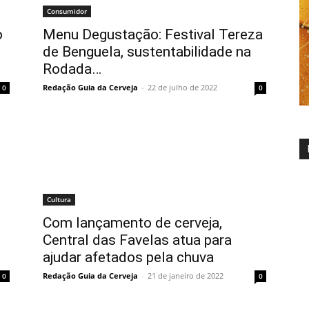
Consumidor
o
Menu Degustação: Festival Tereza
de Benguela, sustentabilidade na
Rodada…
Redação Guia da Cerveja
-
22 de julho de 2022
0
0
Cultura
Com lançamento de cerveja,
Central das Favelas atua para
ajudar afetados pela chuva
Redação Guia da Cerveja
-
21 de janeiro de 2022
0
0