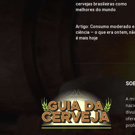
cervejas brasileiras como
melhores do mundo
Artigo: Consumo moderado e
ciência — o que era ontem, nã
é mais hoje
SO
A mi
naci
divu
ofer
prof