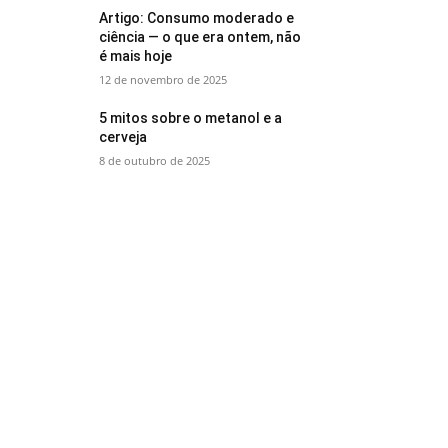
Artigo: Consumo moderado e
ciência — o que era ontem, não
é mais hoje
12 de novembro de 2025
5 mitos sobre o metanol e a
cerveja
8 de outubro de 2025