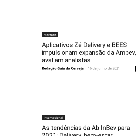
Mercado
Aplicativos Zé Delivery e BEES
impulsionam expansão da Ambev,
avaliam analistas
Redação Guia da Cerveja
-
16 de junho de 2021
Internacional
As tendências da Ab InBev para
2021: Delivery, bem-estar,