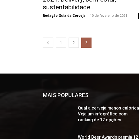
sustentabilidade…
Redação Guia da Cerveja
-
10 de fevereiro de 2021
1
2
3
MAIS POPULARES
Qual a cerveja menos calóric
Veja um infográfico com
ranking de 12 opções
World Beer Awards premia 12