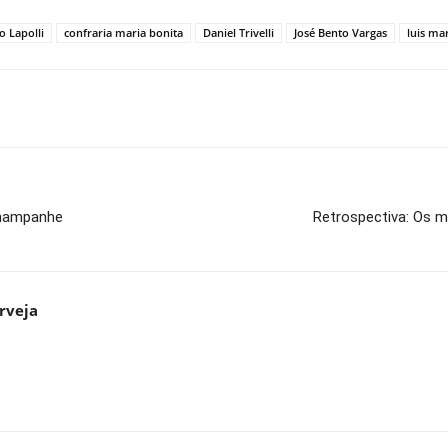
o Lapolli
confraria maria bonita
Daniel Trivelli
José Bento Vargas
luis ma
champanhe
Retrospectiva: Os 
rveja