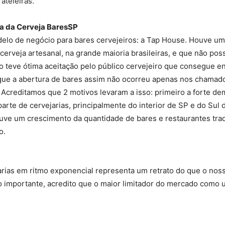
ateleiras.
la da Cerveja BaresSP
delo de negócio para bares cervejeiros: a Tap House. Houve u
erveja artesanal, na grande maioria brasileiras, e que não po
o teve ótima aceitação pelo público cervejeiro que consegue en
 que a abertura de bares assim não ocorreu apenas nos chamad
. Acreditamos que 2 motivos levaram a isso: primeiro a forte 
arte de cervejarias, principalmente do interior de SP e do Sul do
uve um crescimento da quantidade de bares e restaurantes trad
o.
arias em ritmo exponencial representa um retrato do que o nos
 importante, acredito que o maior limitador do mercado como 