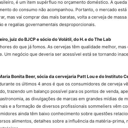
sileiro, é um item supérfluo no orçamento doméstico. A queda 
umento do consumo não acompanhou. Portanto, o mercado está 
r, mas vai comprar das mais baratas, volta a cerveja de massa
o e regalias governamentais desproporcionais.
ro, juiz do BJCP e sócio do Volátil, do H. e do The Lab
hores do que já fomos. As cervejas têm qualidade melhor, mas
te. Um negócio que deveria ser acessível está se tornando inac
aria Bonita Beer, sócia da cervejaria Patt Lou e do Instituto 
o durante os últimos 4 anos é que os consumidores de cervej
do, trazendo um balanço possível para os pontos de venda, apes
 gastronomia, as divulgações de marcas em grandes mídias de m
ais e a formação de diversos profissionais sommeliers vêm con
umidores ainda têm baixo conhecimento sobre questões relacio
rsos alimentos, detalhes sobre a influência da matéria-prima,