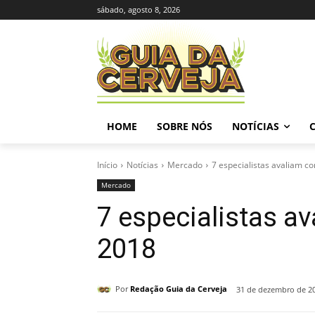
sábado, agosto 8, 2026
HOME
SOBRE NÓS
NOTÍCIAS
Início
Notícias
Mercado
7 especialistas avaliam c
Mercado
7 especialistas a
2018
Por
Redação Guia da Cerveja
31 de dezembro de 2