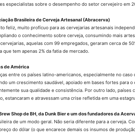
ntes especialistas sobre o desempenho do setor cervejeiro em 2
ciação Brasileira de Cerveja Artesanal (Abracerva)
o feliz, muito profícuo para as cervejarias artesanais indep
pliando o conhecimento sobre cerveja, consumindo mais artesa
 cervejarias, aquelas com 99 empregados, geraram cerca de 5
ra que tem apenas 2% da fatia de mercado.
as de América
ças entre os países latino-americanos, especialmente no caso d
ndo um crescimento saudável, apoiado em bases fortes para 
temente sua qualidade e consistência. Por outro lado, países 
, estancaram e atravessam uma crise refletida em uma estagna
 Brew Shop de BH, da Dunk Bier e um dos fundadores da Acerv
ileira de um modo geral. Não seria diferente para a cerveja. Com
preço do dólar (o que encarece demais os insumos de produçã