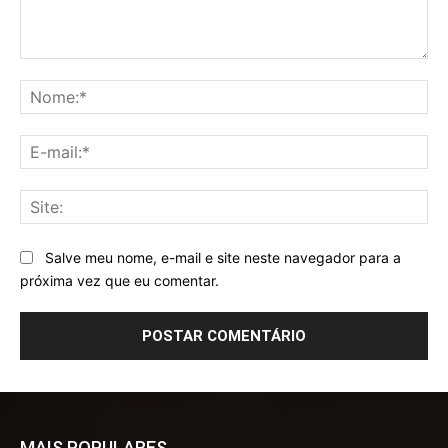
Comentário:
No
E-
mai
Sit
Salve meu nome, e-mail e site neste navegador para a
próxima vez que eu comentar.
MAIS POPULARES