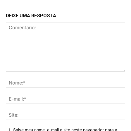
DEIXE UMA RESPOSTA
Comentário:
No
E-
mai
Sit
Salve meu nome, e-mail e site neste navegador para a