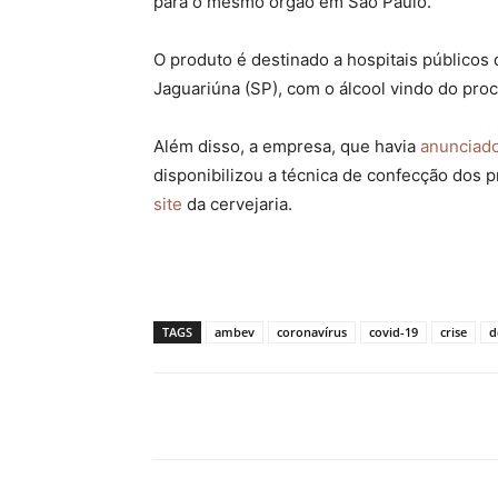
para o mesmo órgão em São Paulo.
O produto é destinado a hospitais públicos 
Jaguariúna (SP), com o álcool vindo do pro
Além disso, a empresa, que havia
anunciad
disponibilizou a técnica de confecção dos 
site
da cervejaria.
TAGS
ambev
coronavírus
covid-19
crise
d
Compartilhado