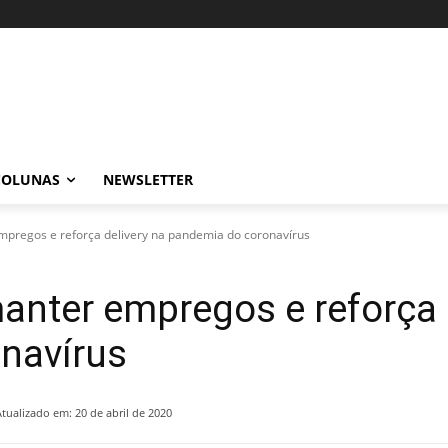
COLUNAS
NEWSLETTER
regos e reforça delivery na pandemia do coronavírus
nter empregos e reforça d
navírus
Atualizado em:
20 de abril de 2020