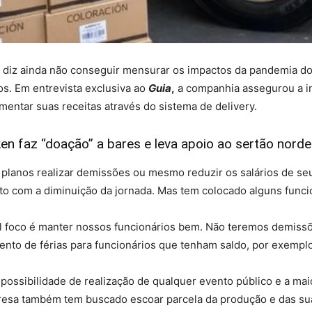
ev diz ainda não conseguir mensurar os impactos da pandemia 
os. Em entrevista exclusiva ao
Guia
,
a companhia assegurou a i
ementar suas receitas através do sistema de delivery.
n faz “doação” a bares e leva apoio ao sertão nordes
planos realizar demissões ou mesmo reduzir os salários de se
o com a diminuição da jornada. Mas tem colocado alguns funcio
al foco é manter nossos funcionários bem. Não teremos demiss
o de férias para funcionários que tenham saldo, por exemplo
possibilidade de realização de qualquer evento público e a ma
resa também tem buscado escoar parcela da produção e das sua