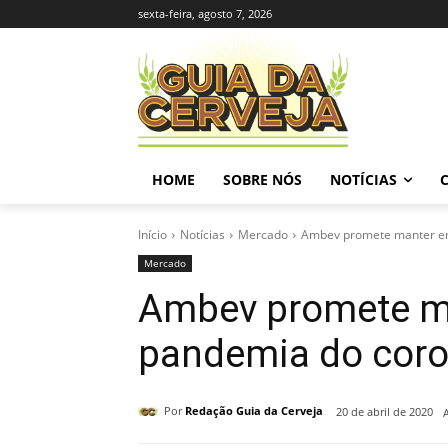
sexta-feira, agosto 7, 2026
HOME
SOBRE NÓS
NOTÍCIAS
Início
Notícias
Mercado
Ambev promete manter emp
Mercado
Ambev promete ma
pandemia do coro
Por
Redação Guia da Cerveja
20 de abril de 2020