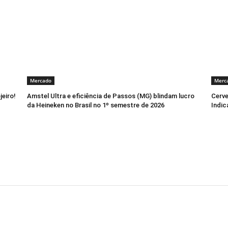
Mercado
Merc
jeiro!
Amstel Ultra e eficiência de Passos (MG) blindam lucro
Cerve
da Heineken no Brasil no 1º semestre de 2026
Indic