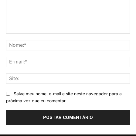
Comentário:
No
E-
mai
Sit
Salve meu nome, e-mail e site neste navegador para a
próxima vez que eu comentar.