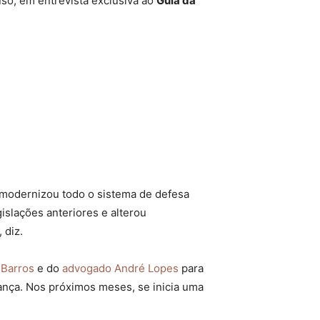
uso, em entrevista exclusiva ao
Guia da
e modernizou todo o sistema de defesa
gislações anteriores e alterou
 diz.
 Barros
e do
advogado André Lopes
para
dança. Nos próximos meses, se inicia uma