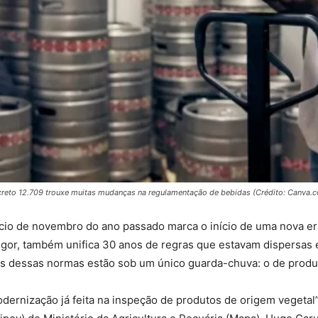
reto 12.709 trouxe muitas mudanças na regulamentação de bebidas (Crédito: Canva.
cio de novembro do ano passado marca o início de uma nova era 
 vigor, também unifica 30 anos de regras que estavam dispersas
tens dessas normas estão sob um único guarda-chuva: o de produ
ernização já feita na inspeção de produtos de origem vegetal”