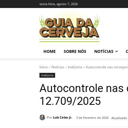
sexta-feira, agosto 7, 2026
HOME
SOBRE NÓS
NOTÍCIAS
Início
Notícias
Indústria
Autocontrole nas cervejari
Indústria
Autocontrole nas c
12.709/2025
Por
Luís Celso Jr.
3 de fevereiro de 2026
Atualizado