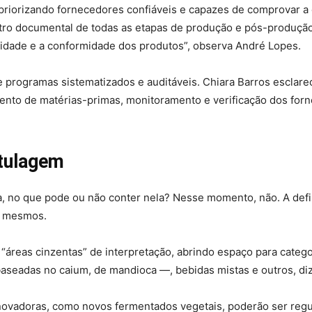
priorizando fornecedores confiáveis e capazes de comprovar a 
tro documental de todas as etapas de produção e pós-produção
idade e a conformidade dos produtos”, observa André Lopes.
te programas sistematizados e auditáveis. Chiara Barros escla
imento de matérias-primas, monitoramento e verificação dos forn
otulagem
, no que pode ou não conter nela? Nesse momento, não. A defi
os mesmos.
 “áreas cinzentas” de interpretação, abrindo espaço para categ
seadas no caium, de mandioca —, bebidas mistas e outros, diz
inovadoras, como novos fermentados vegetais, poderão ser r