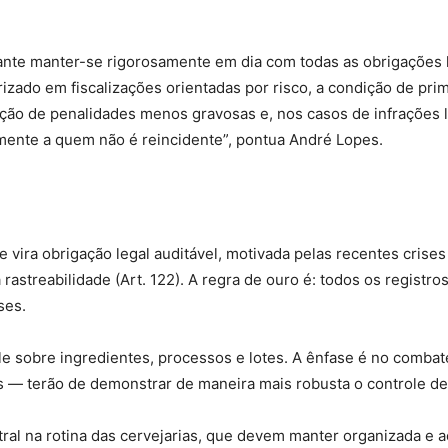
vante manter-se rigorosamente em dia com todas as obrigações 
rizado em fiscalizações orientadas por risco, a condição de pr
ação de penalidades menos gravosas e, nos casos de infrações l
mente a quem não é reincidente”, pontua André Lopes.
” e vira obrigação legal auditável, motivada pelas recentes cri
 rastreabilidade (Art. 122). A regra de ouro é: todos os regis
ses.
le sobre ingredientes, processos e lotes. A ênfase é no combat
 — terão de demonstrar de maneira mais robusta o controle de
tral na rotina das cervejarias, que devem manter organizada e 