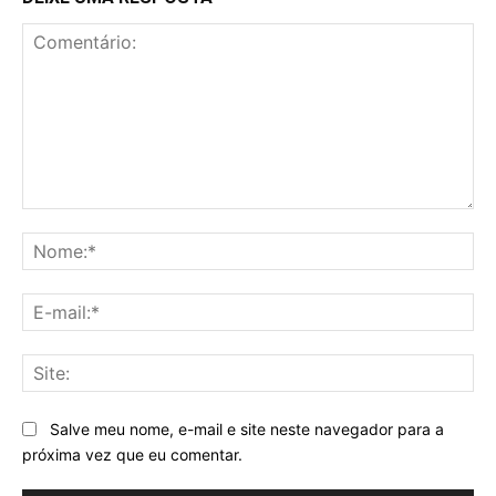
Comentário:
No
E-
mai
Sit
Salve meu nome, e-mail e site neste navegador para a
próxima vez que eu comentar.