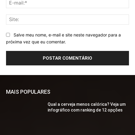
E-
mai
Sit
Salve meu nome, e-mail e site neste navegador para a
próxima vez que eu comentar.
MAIS POPULARES
Qual a cerveja menos calórica? Veja um
infográfico com ranking de 12 opções