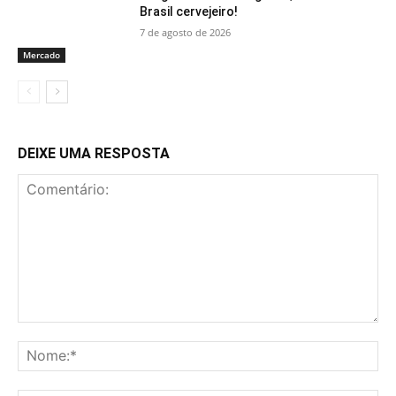
Brasil cervejeiro!
7 de agosto de 2026
Mercado
DEIXE UMA RESPOSTA
Comentário:
No