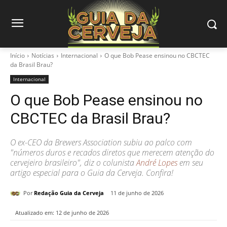
Início
Notícias
Internacional
O que Bob Pease ensinou no CBCTEC
da Brasil Brau?
Internacional
O que Bob Pease ensinou no
CBCTEC da Brasil Brau?
O ex-CEO da Brewers Association subiu ao palco com
"números duros e recados diretos que merecem atenção do
cervejeiro brasileiro", diz o colunista
André Lopes
em seu
artigo especial para o Guia da Cerveja. Confira!
Por
Redação Guia da Cerveja
11 de junho de 2026
Atualizado em:
12 de junho de 2026