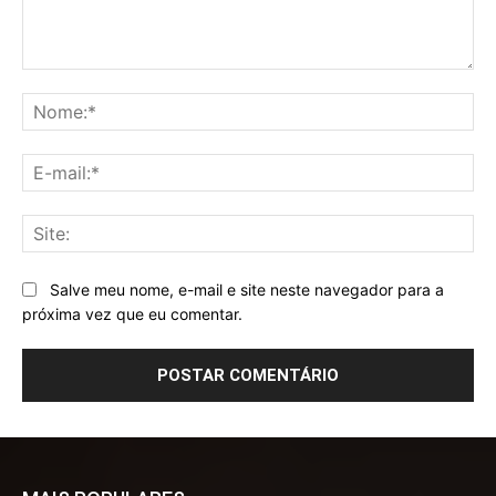
Comentário:
No
E-
mai
Sit
Salve meu nome, e-mail e site neste navegador para a
próxima vez que eu comentar.