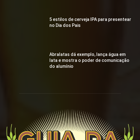
5 estilos de cerveja IPA para presentear
no Dia dos Pais
Abralatas dá exemplo, lança água em
lata e mostra o poder de comunicação
do alumínio