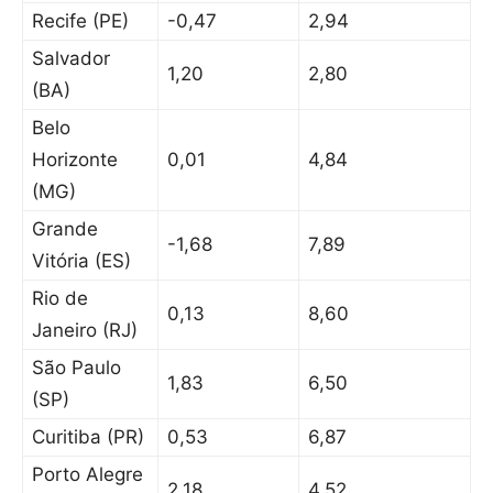
Recife (PE)
-0,47
2,94
Salvador
1,20
2,80
(BA)
Belo
Horizonte
0,01
4,84
(MG)
Grande
-1,68
7,89
Vitória (ES)
Rio de
0,13
8,60
Janeiro (RJ)
São Paulo
1,83
6,50
(SP)
Curitiba (PR)
0,53
6,87
Porto Alegre
2,18
4,52