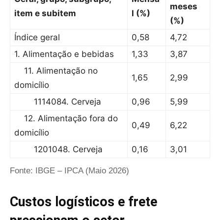
meses
item e subitem
l (%)
(%)
Índice geral
0,58
4,72
1. Alimentação e bebidas
1,33
3,87
11. Alimentação no
1,65
2,99
domicílio
1114084. Cerveja
0,96
5,99
12. Alimentação fora do
0,49
6,22
domicílio
1201048. Cerveja
0,16
3,01
Fonte: IBGE – IPCA (Maio 2026)
Custos logísticos e frete