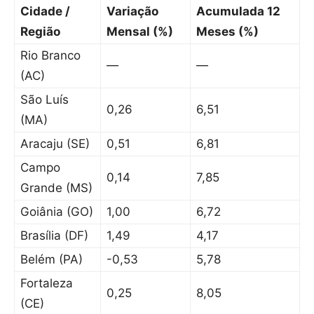
Cidade /
Variação
Acumulada 12
Região
Mensal (%)
Meses (%)
Rio Branco
—
—
(AC)
São Luís
0,26
6,51
(MA)
Aracaju (SE)
0,51
6,81
Campo
0,14
7,85
Grande (MS)
Goiânia (GO)
1,00
6,72
Brasília (DF)
1,49
4,17
Belém (PA)
-0,53
5,78
Fortaleza
0,25
8,05
(CE)