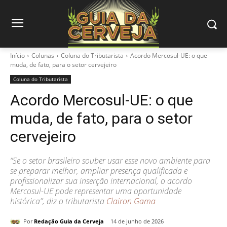
Início
Colunas
Coluna do Tributarista
Acordo Mercosul-UE: o que
muda, de fato, para o setor cervejeiro
Coluna do Tributarista
Acordo Mercosul-UE: o que
muda, de fato, para o setor
cervejeiro
“Se o setor brasileiro souber usar esse novo ambiente para
se preparar melhor, ampliar presença qualificada e
profissionalizar sua inserção internacional, o acordo
Mercosul-UE pode representar uma oportunidade
histórica”, diz o tributarista
Clairon Gama
Por
Redação Guia da Cerveja
14 de junho de 2026