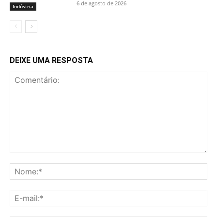
6 de agosto de 2026
Indústria
DEIXE UMA RESPOSTA
Comentário:
No
E-
mai