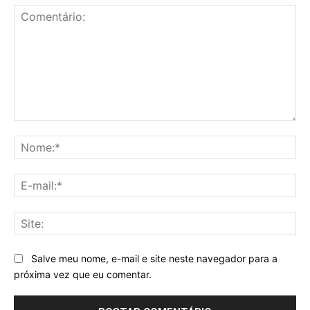
Comentário:
No
E-
mai
Sit
Salve meu nome, e-mail e site neste navegador para a
próxima vez que eu comentar.