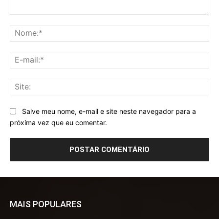
Comentário:
No
E-
mai
Sit
Salve meu nome, e-mail e site neste navegador para a
próxima vez que eu comentar.
MAIS POPULARES