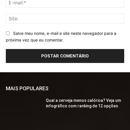
E-
mai
Sit
Salve meu nome, e-mail e site neste navegador para a
próxima vez que eu comentar.
MAIS POPULARES
Qual a cerveja menos calórica? Veja um
infográfico com ranking de 12 opções