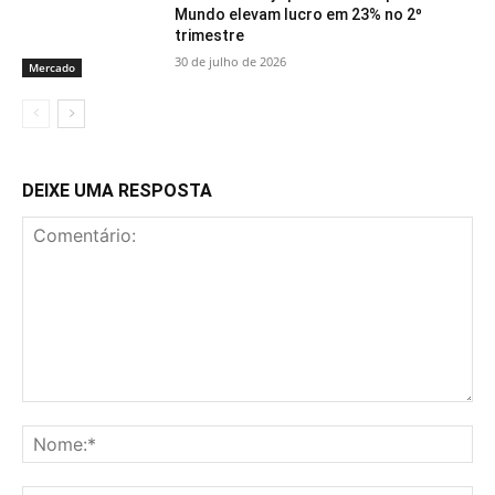
Mundo elevam lucro em 23% no 2º
trimestre
30 de julho de 2026
Mercado
DEIXE UMA RESPOSTA
Comentário:
No