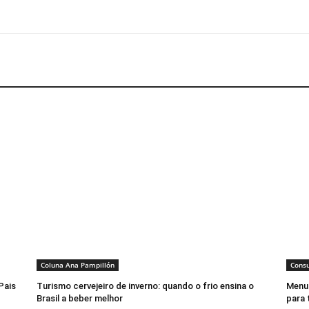
Coluna Ana Pampillón
Cons
Pais
Turismo cervejeiro de inverno: quando o frio ensina o
Menu 
Brasil a beber melhor
para 