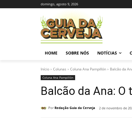
domingo, agosto 9, 2026
HOME
SOBRE NÓS
NOTÍCIAS
Início
Colunas
Coluna Ana Pampillón
Balcão da An
Coluna Ana Pampillón
Balcão da Ana: O
Por
Redação Guia da Cerveja
2 de novembro de 20
Compartilhado