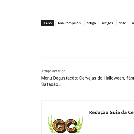
TAGS
Ana Pampillón
artigo
artigos
crise
m
Compartilhado
Artigo anterior
Menu Degustação: Cervejas do Halloween, fábr
Safadão…
Redação Guia da Ce