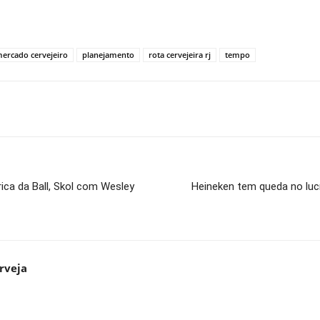
ercado cervejeiro
planejamento
rota cervejeira rj
tempo
ica da Ball, Skol com Wesley
Heineken tem queda no lu
rveja