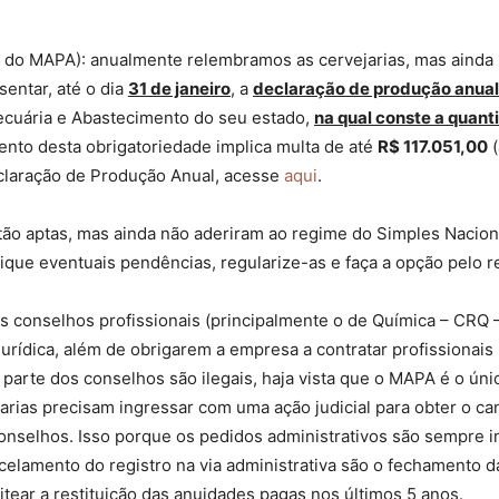
 do MAPA): anualmente relembramos as cervejarias, mas ainda
entar, até o dia
31 de janeiro
, a
declaração de produção anual
Pecuária e Abastecimento do seu estado,
na qual conste a quant
ento desta obrigatoriedade implica multa de até
R$ 117.051,00
(
eclaração de Produção Anual, acesse
aqui
.
stão aptas, mas ainda não aderiram ao regime do Simples Nacio
ique eventuais pendências, regularize-as e faça a opção pelo r
os conselhos profissionais (principalmente o de Química – CRQ
jurídica, além de obrigarem a empresa a contratar profissionais
 parte dos conselhos são ilegais, haja vista que o MAPA é o ún
ejarias precisam ingressar com uma ação judicial para obter o c
nselhos. Isso porque os pedidos administrativos são sempre in
celamento do registro na via administrativa são o fechamento 
leitear a restituição das anuidades pagas nos últimos 5 anos.