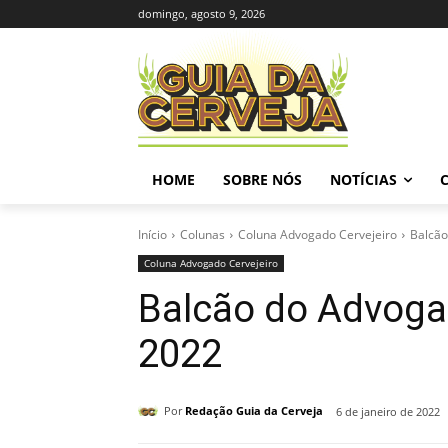
domingo, agosto 9, 2026
HOME
SOBRE NÓS
NOTÍCIAS
Início
Colunas
Coluna Advogado Cervejeiro
Balcão
Coluna Advogado Cervejeiro
Balcão do Advogad
2022
Por
Redação Guia da Cerveja
6 de janeiro de 2022