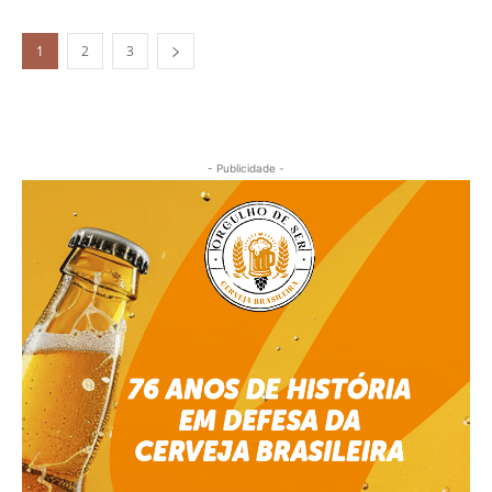
1
2
3
- Publicidade -