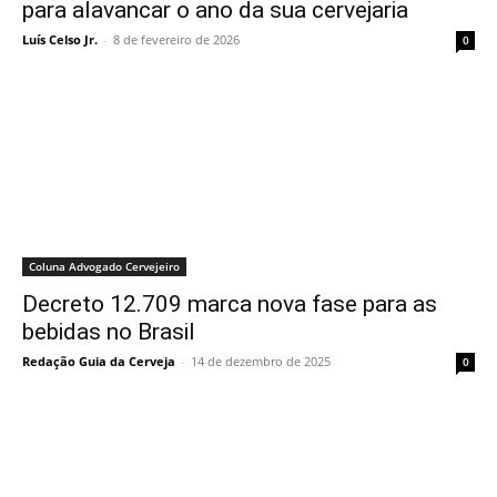
para alavancar o ano da sua cervejaria
Luís Celso Jr.
-
8 de fevereiro de 2026
0
Coluna Advogado Cervejeiro
Decreto 12.709 marca nova fase para as
bebidas no Brasil
Redação Guia da Cerveja
-
14 de dezembro de 2025
0