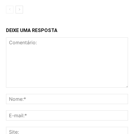
DEIXE UMA RESPOSTA
Comentário:
No
E-
mai
Sit