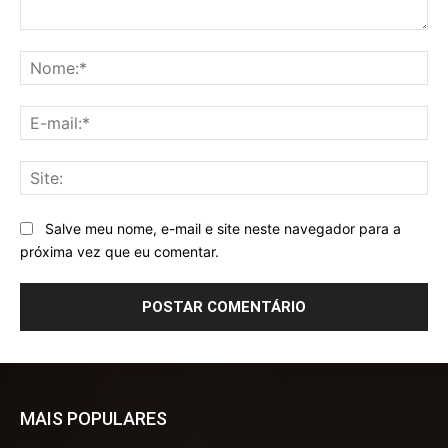
Comentário:
No
E-
mai
Sit
Salve meu nome, e-mail e site neste navegador para a
próxima vez que eu comentar.
MAIS POPULARES