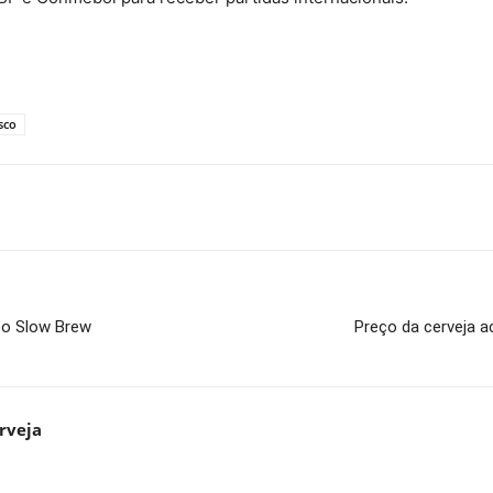
sco
a o Slow Brew
Preço da cerveja 
rveja