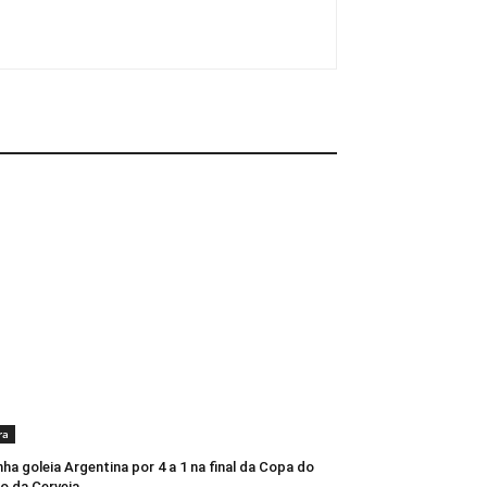
ra
ha goleia Argentina por 4 a 1 na final da Copa do
o da Cerveja