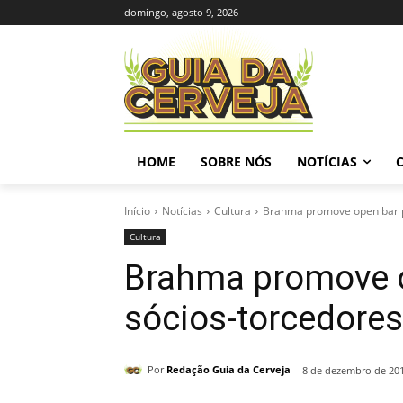
domingo, agosto 9, 2026
HOME
SOBRE NÓS
NOTÍCIAS
Início
Notícias
Cultura
Brahma promove open bar p
Cultura
Brahma promove o
sócios-torcedores
Por
Redação Guia da Cerveja
8 de dezembro de 20