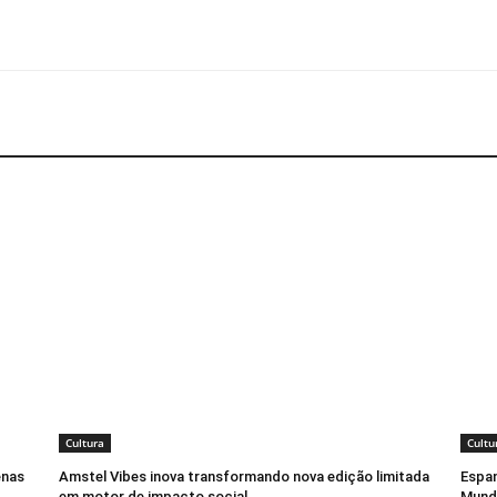
Cultura
Cultu
enas
Amstel Vibes inova transformando nova edição limitada
Espan
em motor de impacto social
Mund