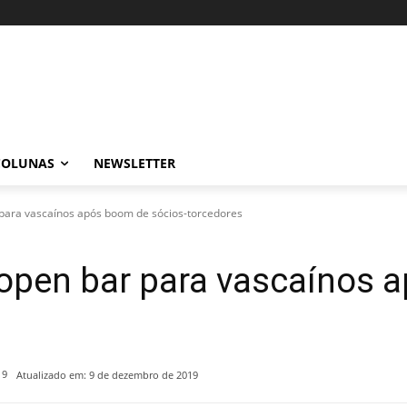
COLUNAS
NEWSLETTER
ara vascaínos após boom de sócios-torcedores
pen bar para vascaínos 
19
Atualizado em:
9 de dezembro de 2019