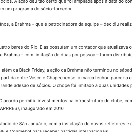
cios. A ação deu tão certo que foi ampliada após a data do co
s em um programa de sócio-torcedor.
os, a Brahma – que é patrocinadora da equipe – decidiu realizar
uatro bares do Rio. Elas possuíam um contador que atualizava 
de Brahma – com limitação de duas por pessoa – foram distribuí
 além da Black Friday, a ação da Brahma não terminou no sábado
a partida entre Vasco e Chapecoense, a marca fechou parceria
ande adesão de sócios. O chope foi limitado a duas unidades 
O acordo permitiu investimentos na infraestrutura do clube, 
CAPRRES), inaugurado em 2016.
stádio de São Januário, com a instalação de novos refletores e
F e Conmebol para receber partidas internacionais.