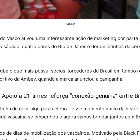
vasco
o Vasco ativou uma interessante ação de marketing por parte
o sábado, quatro bares do Rio de Janeiro deram latinhas da cer
clube o que mais possui sócios-torcedores do Brasil em tempo 
portivo da Ambev, quando a marca anunciou a campanha.
Apoio a 21 times reforça “conexão genuína” entre B
tinha de criar algo para celebrar esse momento único da histór
cida vascaína se empenhou e agora vamos brindar juntos com B
cos de dias de mobilização dos vascaínos. Motivado pela Black F