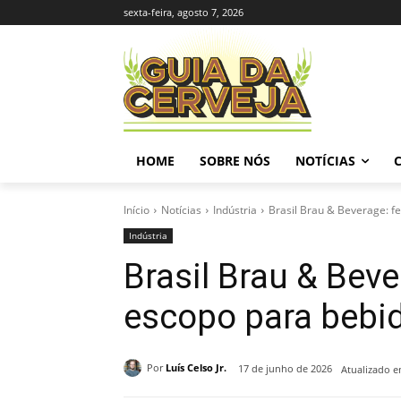
sexta-feira, agosto 7, 2026
HOME
SOBRE NÓS
NOTÍCIAS
Início
Notícias
Indústria
Brasil Brau & Beverage: fe
Indústria
Brasil Brau & Beve
escopo para bebi
Por
Luís Celso Jr.
17 de junho de 2026
Atualizado e