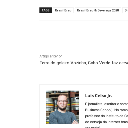
TAGS
Brasil Brau
Brasil Brau & Beverage 2028
Br
Compartilhado
Artigo anterior
Terra do goleiro Vozinha, Cabo Verde faz cer
Luís Celso Jr.
É jornalista, escritor e s
Business School). No ramo
professor do Instituto da 
de cerveja da internet bra
(no prelo).