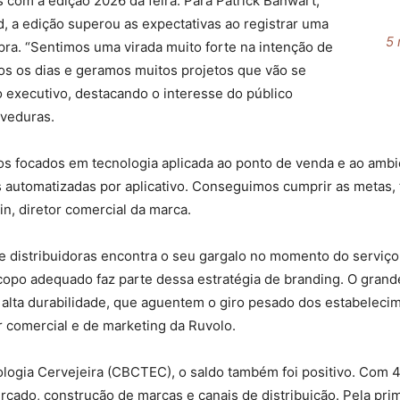
 com a edição 2026 da feira. Para Patrick Banwart,
d, a edição superou as expectativas ao registrar uma
5 
ra. “Sentimos uma virada muito forte na intenção de
os os dias e geramos muitos projetos que vão se
 executivo, destacando o interesse do público
eveduras.
 focados em tecnologia aplicada ao ponto de venda e ao ambie
s automatizadas por aplicativo. Conseguimos cumprir as metas,
n, diretor comercial da marca.
 e distribuidoras encontra o seu gargalo no momento do serviço
o copo adequado faz parte dessa estratégia de branding. O grand
alta durabilidade, que aguentem o giro pesado dos estabeleci
r comercial e de marketing da Ruvolo.
logia Cervejeira (CBCTEC), o saldo também foi positivo. Com 4
cado, construção de marcas e canais de distribuição. Pela prime