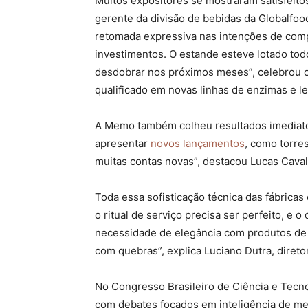
Muitos expositores se mostraram satisfeitos
gerente da divisão de bebidas da Globalfoo
retomada expressiva nas intenções de comp
investimentos. O estande esteve lotado tod
desdobrar nos próximos meses”, celebrou o
qualificado em novas linhas de enzimas e l
A Memo também colheu resultados imediatos
apresentar
novos lançamentos
, como torre
muitas contas novas”, destacou Lucas Cavali
Toda essa sofisticação técnica das fábricas
o ritual de serviço precisa ser perfeito, e 
necessidade de elegância com produtos de 
com quebras”, explica Luciano Dutra, direto
No Congresso Brasileiro de Ciência e Tecno
com debates focados em inteligência de mer