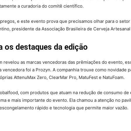
amente a curadoria do comitê científico.
mpregos, e este evento prova que precisamos olhar para o seto
ntino, presidente da Associação Brasileira de Cerveja Artesanal
a os destaques da edição
 revelou as marcas vencedoras das prêmiações do evento, esco
o, a vencedora foi a Prozyn. A companhia trouxe como novidade 
róprias AttenuMax Zero, ClearMar Pro, MatuFest e NatuFoam.
Globalfood, com produtos que atuam na redução de consumo de en
ima e mais importante do evento. Ela chamou a atenção no pavi
escongelamento rápido e tecnologia que permite maior vazão.