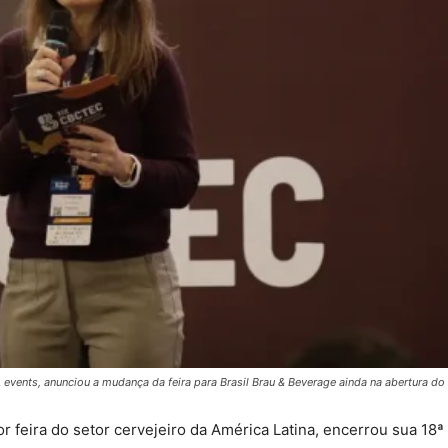
 events, anunciou a mudança da feira para Brasil Brau & Beverage ainda na abertura d
or feira do setor cervejeiro da América Latina, encerrou sua 18ª