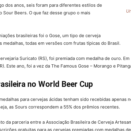
o dos anos, seis foram para diferentes estilos de
Un
 Sour Beers. O que faz desse grupo o mais
iações brasileiras foi o Gose, um tipo de cerveja
s medalhas, todas em versões com frutas típicas do Brasil.
ervejaria Suricato (RS), foi premiada com medalha de ouro. Em 
). Este ano, foi a vez da The Famous Gose – Morango e Pitanga, 
asileira no World Beer Cup
 medalhas para cervejas ácidas tenham sido recebidas apenas no
seja, as Sours correspondem a 55% dos prêmios recentes.
o da parceria entre a Associação Brasileira de Cerveja Artesan
nscrições gratuitas para as cervejas premiadas com medalhas de