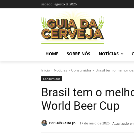
sábado, agosto 8, 2026
HOME
SOBRE NÓS
NOTÍCIAS
Início
Notícias
Consumidor
Brasil tem o melhor d
Consumidor
Brasil tem o mel
World Beer Cup
Por
Luís Celso Jr.
17 de maio de 2026
Atualizado em