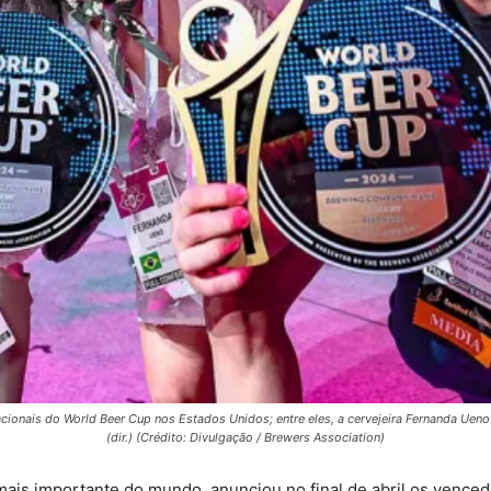
cionais do World Beer Cup nos Estados Unidos; entre eles, a cervejeira Fernanda Ueno
(dir.) (Crédito: Divulgação / Brewers Association)
mais importante do mundo, anunciou no final de abril os venc