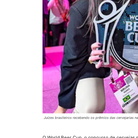
Juízes brasileiros recebendo os prêmios das cervejarias na
O World Beer Cup, o concurso de cervejas 