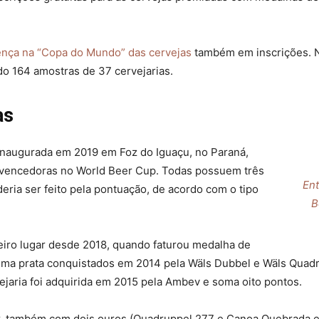
ença na “Copa do Mundo” das cervejas
também em inscrições. No
do 164 amostras de 37 cervejarias.
as
 inaugurada em 2019 em Foz do Iguaçu, no Paraná,
s vencedoras no World Beer Cup. Todas possuem três
Ent
ia ser feito pela pontuação, de acordo com o tipo
B
iro lugar desde 2018, quando faturou medalha de
 e uma prata conquistados em 2014 pela Wäls Dubbel e Wäls Qua
ejaria foi adquirida em 2015 pela Ambev e soma oito pontos.
r, também com dois ouros (Quadruppel 277 e Canoa Quebrada 