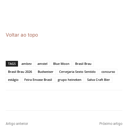
Voltar ao topo
TAGS
ambev
amstel
Blue Moon
Brasil Brau
Brasil Brau 2026
Budweiser
Cervejaria Sexto Sentido
concurso
estágio
Feira Envase Brasil
grupo heineken
Salva Craft Bier
Artigo anterior
Próximo artigo