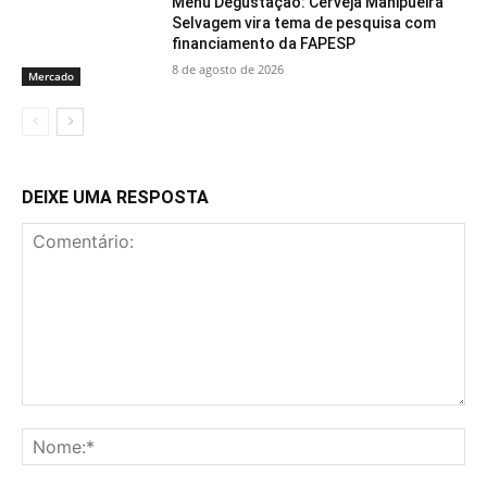
Menu Degustação: Cerveja Manipueira
Selvagem vira tema de pesquisa com
financiamento da FAPESP
8 de agosto de 2026
Mercado
DEIXE UMA RESPOSTA
Comentário:
No