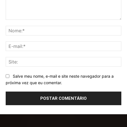
Comentário:
No
E-
mai
Sit
Salve meu nome, e-mail e site neste navegador para a
próxima vez que eu comentar.