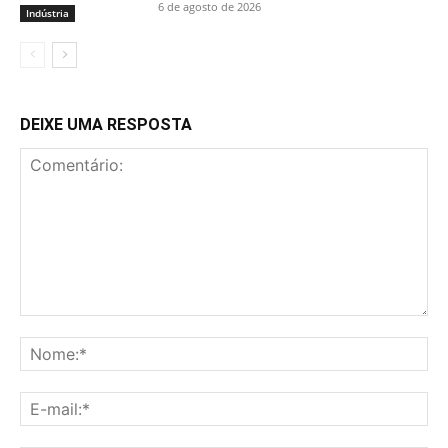
6 de agosto de 2026
Indústria
DEIXE UMA RESPOSTA
Comentário:
No
E-
mai