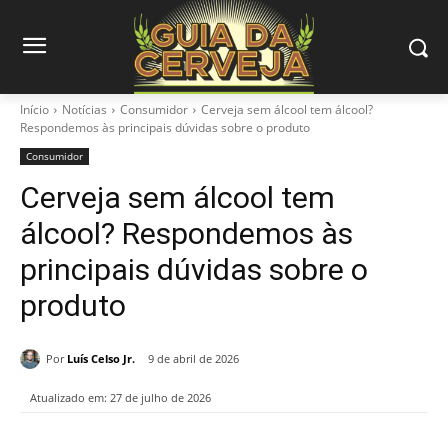
Início
Notícias
Consumidor
Cerveja sem álcool tem álcool?
Respondemos às principais dúvidas sobre o produto
Consumidor
Cerveja sem álcool tem
álcool? Respondemos às
principais dúvidas sobre o
produto
Por
Luís Celso Jr.
9 de abril de 2026
Atualizado em:
27 de julho de 2026