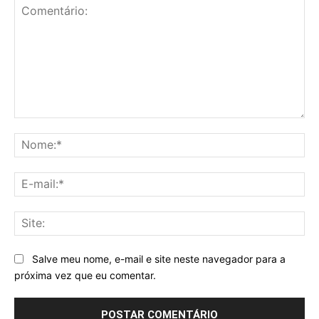
Comentário:
No
E-
mai
Sit
Salve meu nome, e-mail e site neste navegador para a
próxima vez que eu comentar.