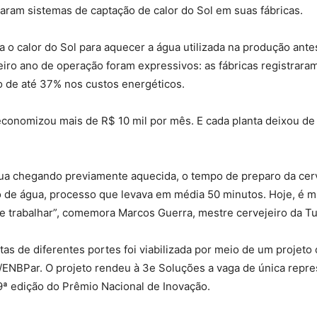
aram sistemas de captação de calor do Sol em suas fábricas.
za o calor do Sol para aquecer a água utilizada na produção an
meiro ano de operação foram expressivos: as fábricas registr
o de até 37% nos custos energéticos.
 economizou mais de R$ 10 mil por mês. E cada planta deixou de 
gua chegando previamente aquecida, o tempo de preparo da cer
 de água, processo que levava em média 50 minutos. Hoje, é mu
e trabalhar”, comemora Marcos Guerra, mestre cervejeiro da Tur
tas de diferentes portes foi viabilizada por meio de um projet
/ENBPar. O projeto rendeu à 3e Soluções a vaga de única repre
 9ª edição do Prêmio Nacional de Inovação.