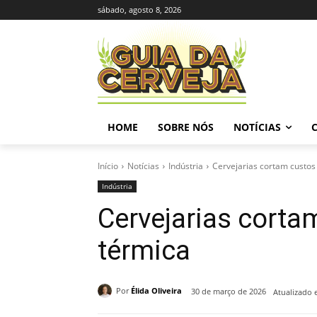
sábado, agosto 8, 2026
HOME
SOBRE NÓS
NOTÍCIAS
Início
Notícias
Indústria
Cervejarias cortam custos
Indústria
Cervejarias corta
térmica
Por
Élida Oliveira
30 de março de 2026
Atualizado 