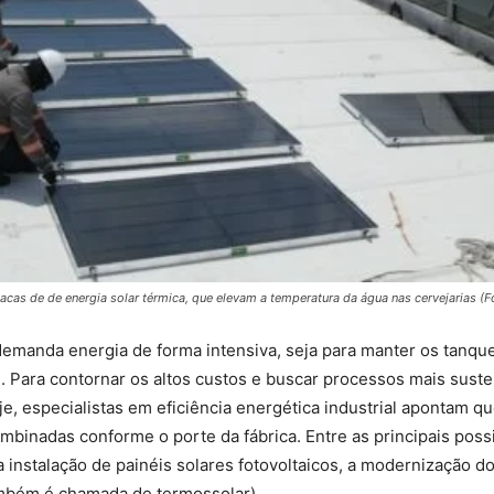
lacas de de energia solar térmica, que elevam a temperatura da água nas cervejarias (F
emanda energia de forma intensiva, seja para manter os tanque
 Para contornar os altos custos e buscar processos mais suste
je, especialistas em eficiência energética industrial apontam q
inadas conforme o porte da fábrica. Entre as principais possi
 instalação de painéis solares fotovoltaicos, a modernização d
também é chamada de termossolar).