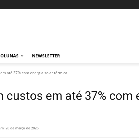
COLUNAS
NEWSLETTER
 em até 37% com energia solar térmica
m custos em até 37% com e
em:
28 de março de 2026