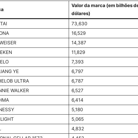
Valor da marca (em bilhões d
ca
dólares)
TAI
73,630
ONA
16,529
WEISER
14,387
NEKEN
11,829
ELO
7,393
IANG YE
6,797
HELOB ULTRA
6,787
NNIE WALKER
6,527
HMA
6,414
NESSY
5,180
 LIGHT
5,065
L
4,832