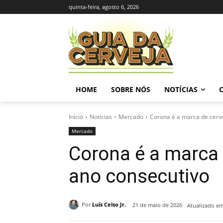
quinta-feira, agosto 6, 2026
HOME
SOBRE NÓS
NOTÍCIAS
Início
Notícias
Mercado
Corona é a marca de cerve
Mercado
Corona é a marca 
ano consecutivo
Por
Luís Celso Jr.
21 de maio de 2026
Atualizado em