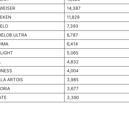
WEISER
14,387
NEKEN
11,829
ELO
7,393
HELOB ULTRA
6,787
HMA
6,414
 LIGHT
5,065
L
4,832
NNESS
4,004
LLA ARTOIS
3,985
ORIA
3,677
ATE
3,390