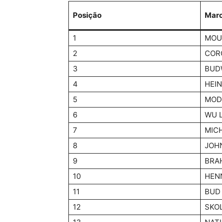
Posição
Mar
1
MOU
2
COR
3
BUD
4
HEI
5
MOD
6
WU L
7
MIC
8
JOH
9
BRA
10
HEN
11
BUD
12
SKO