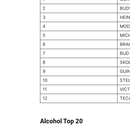
2
BUD
3
HEI
4
MOD
5
MIC
6
BRA
7
BUD
8
SKO
9
GUI
10
STE
11
VICT
12
TEC
Alcohol Top 20