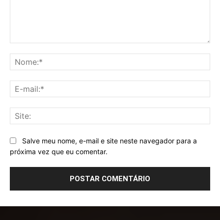
Comentário:
No
E-
mai
Sit
Salve meu nome, e-mail e site neste navegador para a
próxima vez que eu comentar.