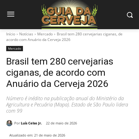
Início
Notícias
Mercado
Brasil tem 280 cervejarias ciganas, de
acordo com Anuário da Cerveja 2026
Mercado
Brasil tem 280 cervejarias
ciganas, de acordo com
Anuário da Cerveja 2026
Número é inédito na publicação anual do Ministério da
Agricultura e Pecuária (Mapa). Estado de São Paulo lidera
com 99
Por
Luís Celso Jr.
22 de maio de 2026
Atualizado em:
21 de maio de 2026