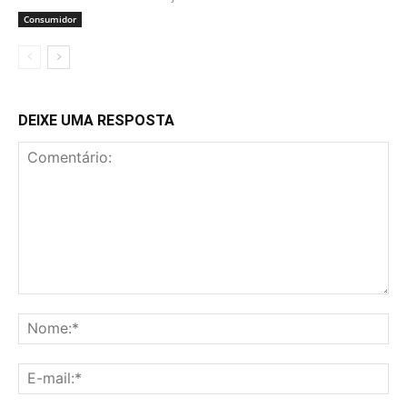
Consumidor
DEIXE UMA RESPOSTA
Comentário:
No
E-
mai