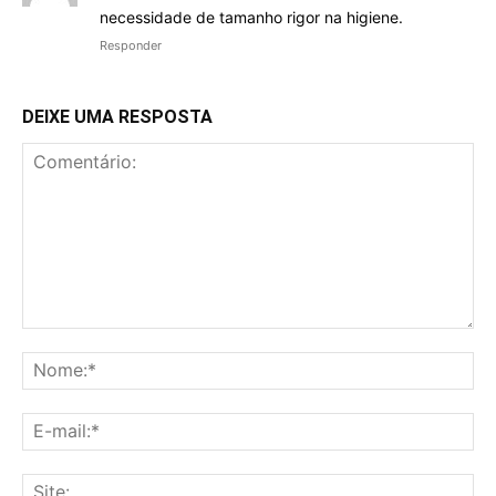
necessidade de tamanho rigor na higiene.
Responder
DEIXE UMA RESPOSTA
Comentário:
No
E-
mai
Sit