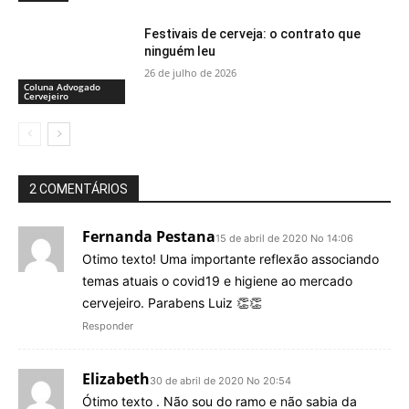
Festivais de cerveja: o contrato que
ninguém leu
26 de julho de 2026
Coluna Advogado
Cervejeiro
2 COMENTÁRIOS
Fernanda Pestana
15 de abril de 2020 No 14:06
Otimo texto! Uma importante reflexão associando
temas atuais o covid19 e higiene ao mercado
cervejeiro. Parabens Luiz 👏👏
Responder
Elizabeth
30 de abril de 2020 No 20:54
Ótimo texto . Não sou do ramo e não sabia da