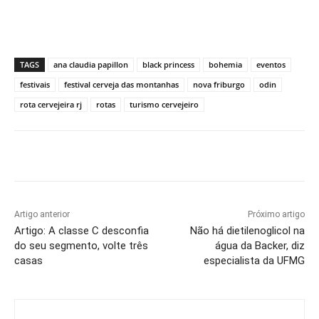
TAGS
ana claudia papillon
black princess
bohemia
eventos
festivais
festival cerveja das montanhas
nova friburgo
odin
rota cervejeira rj
rotas
turismo cervejeiro
Artigo anterior
Próximo artigo
Artigo: A classe C desconfia
Não há dietilenoglicol na
do seu segmento, volte três
água da Backer, diz
casas
especialista da UFMG