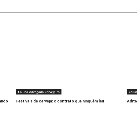
Coluna Advogado Cervejeiro
Colun
ando
Festivais de cerveja: o contrato que ninguém leu
Aditi
a