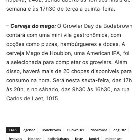
semana e às 17h30 de terça a quinta-feira.
– Cerveja do mago:
O Growler Day da Bodebrown
contará com uma mini vila gastronômica, com
opções como pizzas, hambúrgueres e doces. A
cerveja Mago de Houblon, uma American IPA, foi
a selecionada para completar os growlers. Além
disso, haverá mais de 20 chopes disponíveis para
consumo na hora. Será nesta sexta-feira, das 17h
às 20h, e no sábado, das 9h30 às 16h30, na rua
Carlos de Laet, 1015.
TAGS
agenda
Bodebrown
Budweiser
daoravida
deguste
festivais
hipnose
hofbräuhaus
Krug
landel
mister art