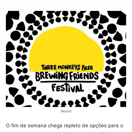
lençóis
O fim de semana chega repleto de opções para o