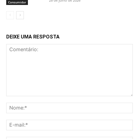
28 de julho de 2026
Consumidor
DEIXE UMA RESPOSTA
Comentário:
No
E-
mai