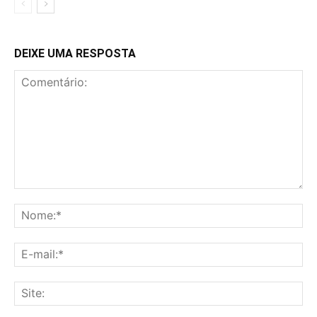
DEIXE UMA RESPOSTA
Comentário:
No
E-
mai
Sit