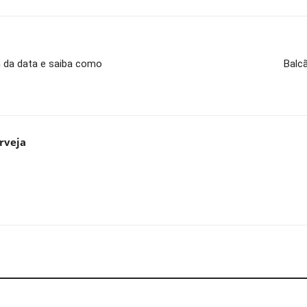
m da data e saiba como
Balcã
rveja