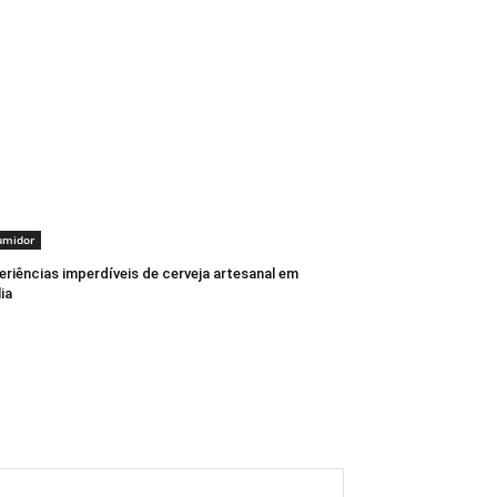
umidor
eriências imperdíveis de cerveja artesanal em
lia