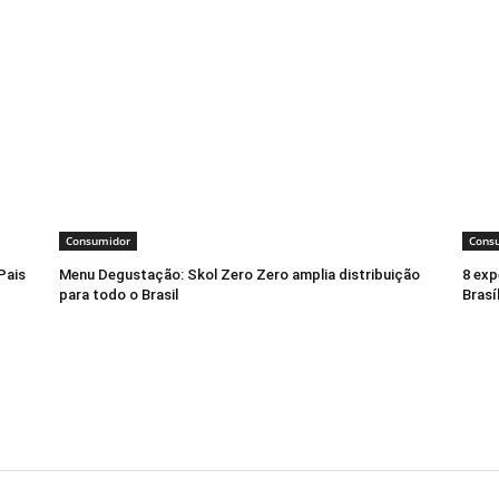
Consumidor
Cons
Pais
Menu Degustação: Skol Zero Zero amplia distribuição
8 exp
para todo o Brasil
Brasí