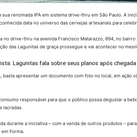
ça sua renomada IPA em sistema drive-thru em São Paulo. A inicia
nhecida data no universo das cervejas artesanais para celebrar
 no drive-thru na avenida Francisco Matarazzo, 694, no bairro 
uição das Lagunitas de graça prossegue e vai acontecer no mesm
sta: Lagunitas fala sobre seus planos após chegada
jas, basta apresentar um documento com foto no local, em ação 
onsumo responsável para que o público possa degustar a bebid
 lacradas.
ada durante a iniciativa – com a venda de outros produtos – pa
a em Forma.