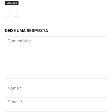
Mercado
DEIXE UMA RESPOSTA
Comentário:
No
E-
mai