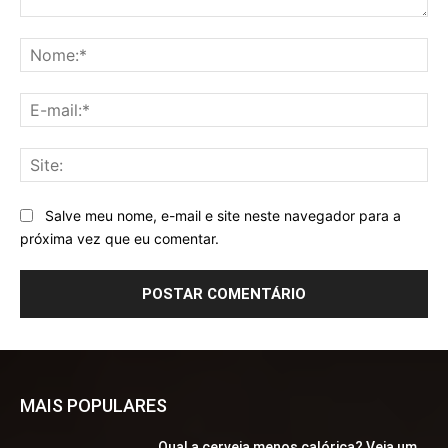
Comentário:
No
E-
mai
Sit
Salve meu nome, e-mail e site neste navegador para a
próxima vez que eu comentar.
MAIS POPULARES
Qual a cerveja menos calórica? Veja um