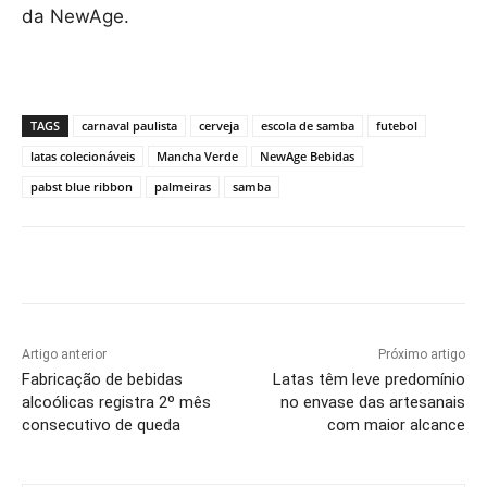
da NewAge.
TAGS
carnaval paulista
cerveja
escola de samba
futebol
latas colecionáveis
Mancha Verde
NewAge Bebidas
pabst blue ribbon
palmeiras
samba
Artigo anterior
Próximo artigo
Fabricação de bebidas
Latas têm leve predomínio
alcoólicas registra 2º mês
no envase das artesanais
consecutivo de queda
com maior alcance