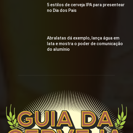
5 estilos de cerveja IPA para presentear
no Dia dos Pais
Abralatas dá exemplo, lança água em
lata e mostra o poder de comunicação
do alumínio