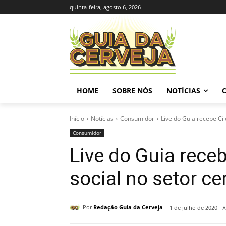
quinta-feira, agosto 6, 2026
HOME
SOBRE NÓS
NOTÍCIAS
Início
Notícias
Consumidor
Live do Guia recebe Cil
Consumidor
Live do Guia rece
social no setor ce
Por
Redação Guia da Cerveja
1 de julho de 2020
A