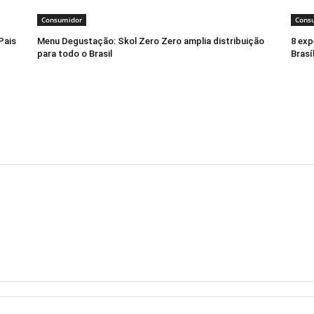
Consumidor
Cons
Pais
Menu Degustação: Skol Zero Zero amplia distribuição
8 exp
para todo o Brasil
Brasí