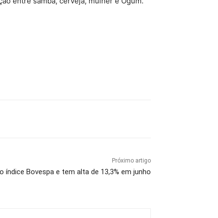
ação entre samba, cerveja, mulher e Ogum.
Próximo artigo
 índice Bovespa e tem alta de 13,3% em junho