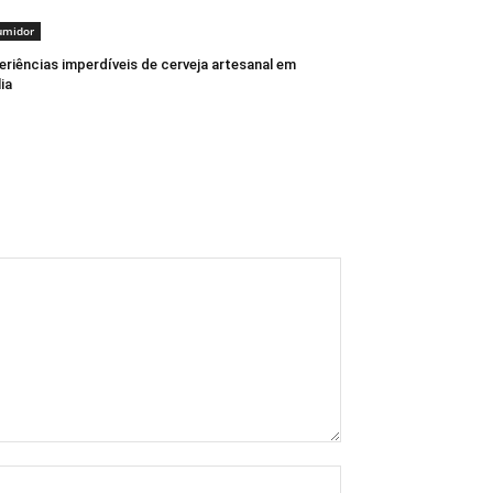
umidor
eriências imperdíveis de cerveja artesanal em
lia
Nome:*