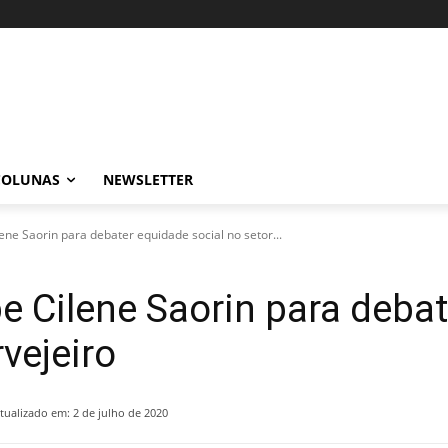
COLUNAS
NEWSLETTER
ene Saorin para debater equidade social no setor...
be Cilene Saorin para deba
rvejeiro
tualizado em:
2 de julho de 2020