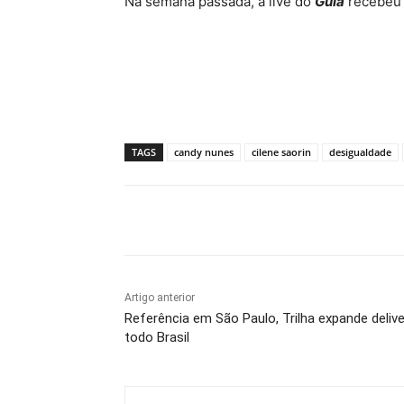
Na semana passada, a live do
Guia
recebeu a
TAGS
candy nunes
cilene saorin
desigualdade
Compartilhado
Artigo anterior
Referência em São Paulo, Trilha expande delive
todo Brasil