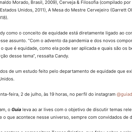
aldo Morado, Brasil, 2009), Cerveja & Filosofia (compilado por
Estados Unidos, 2011), A Mesa do Mestre Cervejeiro (Garrett Oli
18).
ndy como o conceito de equidade está diretamente ligado ao co
e esse assunto. “Com o advento da pandemia e dos novos compor
 que é equidade, como ela pode ser aplicada e quais são os ben
ção desse tema”, ressalta Candy.
ltados de um estudo feito pelo departamento de equidade que ex
Unidos.
ta-feira, 2 de julho, às 19 horas, no perfil do instagram
@guiad
ram, o
Guia
leva ao ar lives com o objetivo de discutir temas rele
re o que acontece nesse universo, sempre com convidados de d