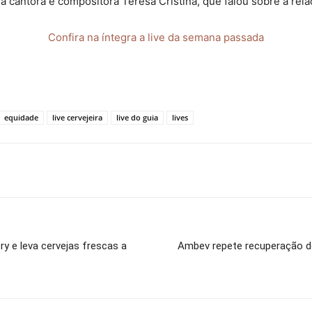
 cantora e compositora Teresa Cristina, que falou sobre a rel
Confira na íntegra a live da semana passada
equidade
live cervejeira
live do guia
lives
ry e leva cervejas frescas a
Ambev repete recuperação do