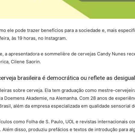
omo ele pode trazer benefícios para a sociedade e, mais especif
eira, às 19 horas, no Instagram.
nte, a apresentadora e sommelière de cervejas Candy Nunes re
ica, Cilene Saorin.
rveja brasileira é democrática ou reflete as desigua
leiras sobre cerveja. Ela tem graduação como mestre-cervejeira
a Doemens Akademie, na Alemanha. Com 28 anos de experiência 
rasil, além da empresa especializada em qualidade sensorial de 
ículos como Folha de S. Paulo, UOL e revistas internacionais 
. Além disso, produziu prefácios e textos de introdução para alg