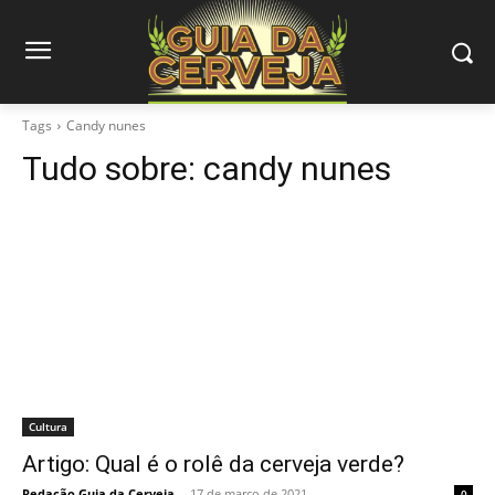
Tags
Candy nunes
Tudo sobre:
candy nunes
Cultura
Artigo: Qual é o rolê da cerveja verde?
Redação Guia da Cerveja
-
17 de março de 2021
0