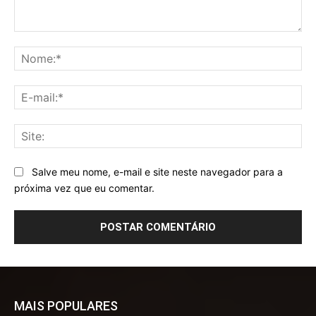
Comentário:
No
E-
mai
Sit
Salve meu nome, e-mail e site neste navegador para a
próxima vez que eu comentar.
MAIS POPULARES