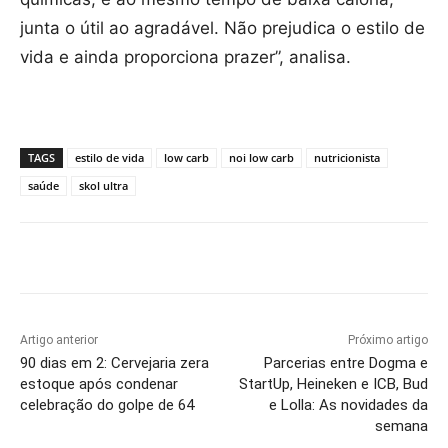
junta o útil ao agradável. Não prejudica o estilo de
vida e ainda proporciona prazer”, analisa.
TAGS
estilo de vida
low carb
noi low carb
nutricionista
saúde
skol ultra
Artigo anterior
Próximo artigo
90 dias em 2: Cervejaria zera
Parcerias entre Dogma e
estoque após condenar
StartUp, Heineken e ICB, Bud
celebração do golpe de 64
e Lolla: As novidades da
semana