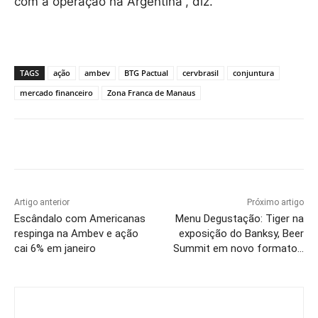
com a operação na Argentina”, diz.
TAGS
ação
ambev
BTG Pactual
cervbrasil
conjuntura
mercado financeiro
Zona Franca de Manaus
Artigo anterior
Próximo artigo
Escândalo com Americanas
Menu Degustação: Tiger na
respinga na Ambev e ação
exposição do Banksy, Beer
cai 6% em janeiro
Summit em novo formato…