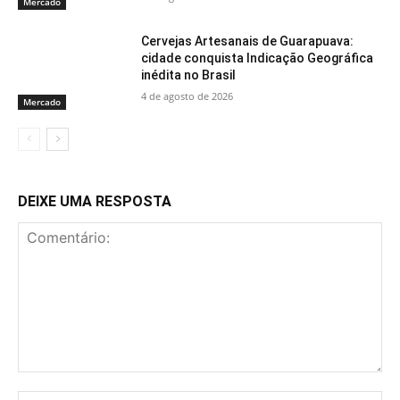
Mercado
Cervejas Artesanais de Guarapuava:
cidade conquista Indicação Geográfica
inédita no Brasil
4 de agosto de 2026
Mercado
DEIXE UMA RESPOSTA
Comentário:
No