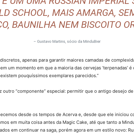
E É UM UMA RUSSIAN IMPERIAL
OLD SCHOOL, MAIS AMARGA, SEM
O, BAUNILHA NEM BISCOITO O
– Gustavo Martins, sócio da MinduBier
discretos, apenas para garantir maiores camadas de complexida
a em um momento em que a maioria das cervejas ‘terpenadas’ é do
je existem pouquíssimos exemplares parecidos.”
az outro “componente” especial: permitir que o antigo desejo 
hecemos desde os tempos de Acerva e, desde que ele iniciou 
mos em muita coisa antes da Magic Cake, até que tanto a Min
dos em continuar na saga, porém agora em um estilo novo: Russ