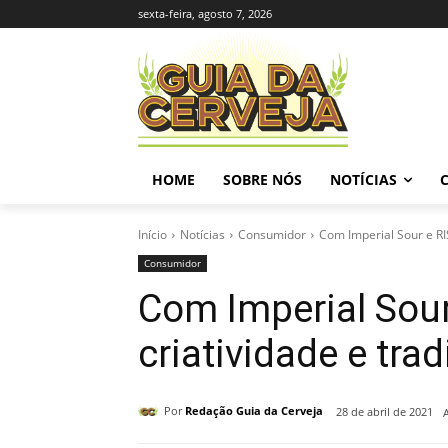
sexta-feira, agosto 7, 2026
HOME
SOBRE NÓS
NOTÍCIAS
Início
Notícias
Consumidor
Com Imperial Sour e RI
Consumidor
Com Imperial Sour
criatividade e tra
Por
Redação Guia da Cerveja
28 de abril de 2021