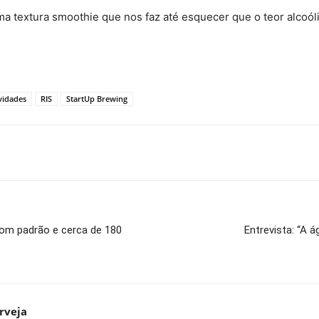
textura smoothie que nos faz até esquecer que o teor alcoólico
vidades
RIS
StartUp Brewing
om padrão e cerca de 180
Entrevista: “A 
rveja