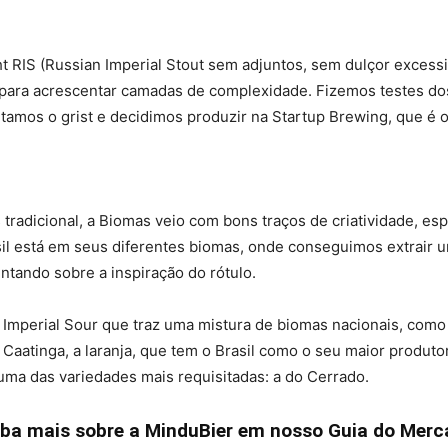
t RIS (Russian Imperial Stout sem adjuntos, sem dulçor excess
para acrescentar camadas de complexidade. Fizemos testes dos
ntamos o grist e decidimos produzir na Startup Brewing, que 
tradicional, a Biomas veio com bons traços de criatividade, e
asil está em seus diferentes biomas, onde conseguimos extrair 
entando sobre a inspiração do rótulo.
 Imperial Sour que traz uma mistura de biomas nacionais, como 
Caatinga, a laranja, que tem o Brasil como o seu maior produtor 
uma das variedades mais requisitadas: a do Cerrado.
iba mais sobre a MinduBier em nosso Guia do Merc