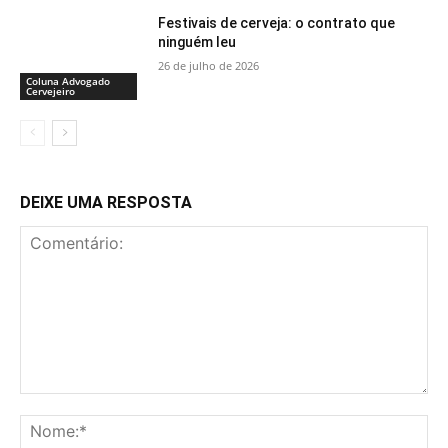
Festivais de cerveja: o contrato que
ninguém leu
26 de julho de 2026
Coluna Advogado
Cervejeiro
DEIXE UMA RESPOSTA
Comentário:
No