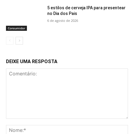
5 estilos de cerveja IPA para presentear
no Dia dos Pais
6 de agosto de 2026
Consumidor
DEIXE UMA RESPOSTA
Comentário:
No