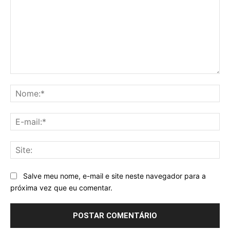
Comentário:
No
E-
mai
Sit
Salve meu nome, e-mail e site neste navegador para a
próxima vez que eu comentar.