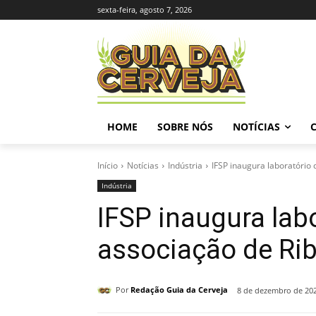
sexta-feira, agosto 7, 2026
HOME
SOBRE NÓS
NOTÍCIAS
Início
Notícias
Indústria
IFSP inaugura laboratório 
Indústria
IFSP inaugura labo
associação de Rib
Por
Redação Guia da Cerveja
8 de dezembro de 20