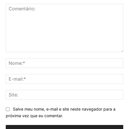
Comentário:
No
E-
mai
Sit
Salve meu nome, e-mail e site neste navegador para a
próxima vez que eu comentar.