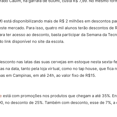
ado Cauim, na garrafa de 600ml, custa R$ 7,99. No mesmo forma
M) está disponibilizando mais de R$ 2 milhões em descontos pa
neste mercado. Para isso, quatro mil alunos terão descontos de
a ter acesso ao desconto, basta participar da Semana da Tecn
do link disponível no site da escola.
conto nas latas das suas cervejas em estoque nesta sexta-feira
s na data, tanto pela loja virtual, como no tap house, que fica
penas em Campinas, em até 24h, ao valor fixo de R$15.
e
está com promoções nos produtos que chegam a até 35%. Entr
4,90, no desconto de 25%. Também com desconto, esse de 7%, a 