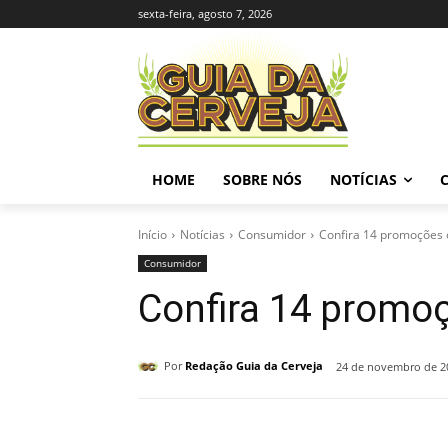
sexta-feira, agosto 7, 2026
HOME
SOBRE NÓS
NOTÍCIAS
Início
Notícias
Consumidor
Confira 14 promoções c
Consumidor
Confira 14 promoç
Por
Redação Guia da Cerveja
24 de novembro de 2
Compartilhado